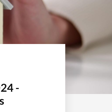
24 -
s